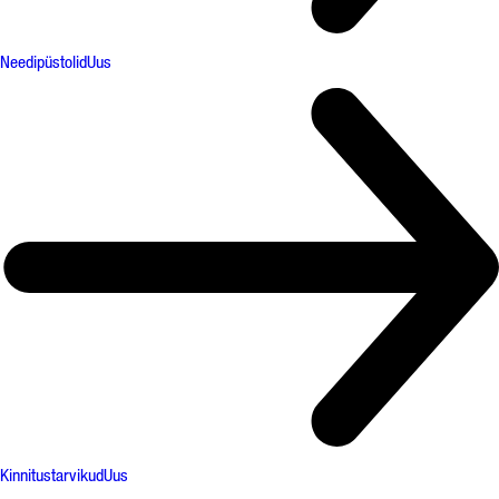
Needipüstolid
Uus
Kinnitustarvikud
Uus