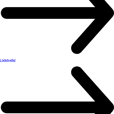
Lööktrellid