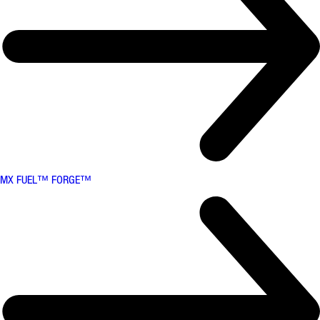
MX FUEL™ FORGE™