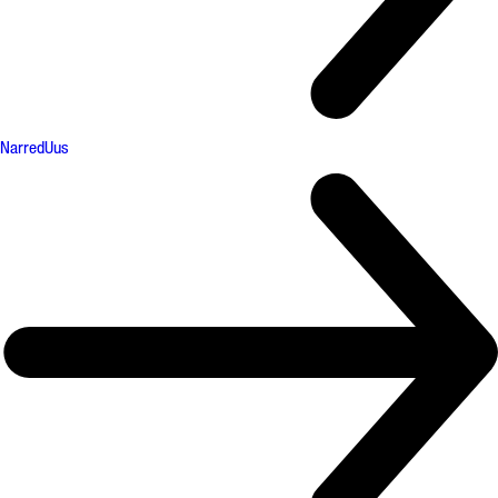
Narred
Uus