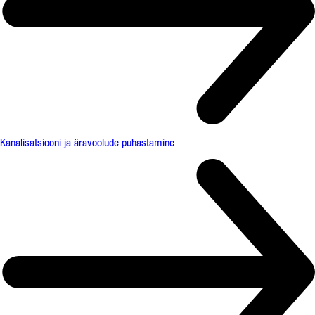
Kanalisatsiooni ja äravoolude puhastamine