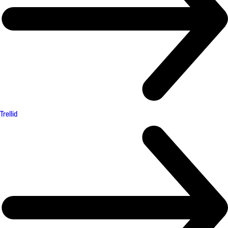
Trellid