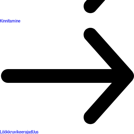
Kinnitamine
Löökkruvikeerajad
Uus