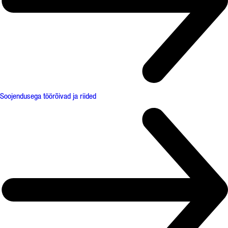
Soojendusega töörõivad ja riided