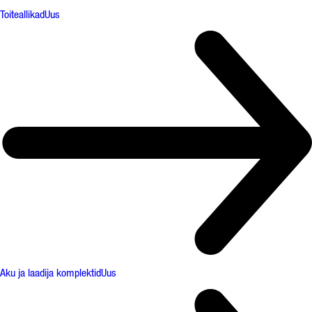
Toiteallikad
Uus
Aku ja laadija komplektid
Uus