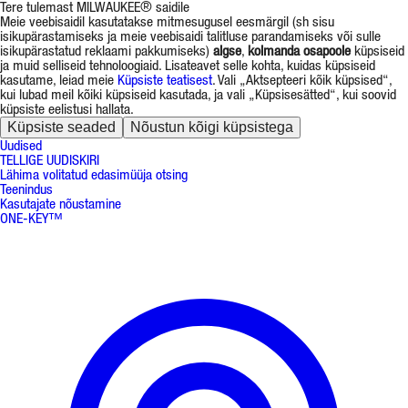
Tere tulemast MILWAUKEE® saidile
Meie veebisaidil kasutatakse mitmesugusel eesmärgil (sh sisu
isikupärastamiseks ja meie veebisaidi talitluse parandamiseks või sulle
isikupärastatud reklaami pakkumiseks)
algse
,
kolmanda osapoole
küpsiseid
ja muid selliseid tehnoloogiaid. Lisateavet selle kohta, kuidas küpsiseid
kasutame, leiad meie
Küpsiste teatisest
. Vali „Aktsepteeri kõik küpsised“,
kui lubad meil kõiki küpsiseid kasutada, ja vali „Küpsisesätted“, kui soovid
küpsiste eelistusi hallata.
Küpsiste seaded
Nõustun kõigi küpsistega
Uudised
TELLIGE UUDISKIRI
Lähima volitatud edasimüüja otsing
Teenindus
Kasutajate nõustamine
ONE-KEY™