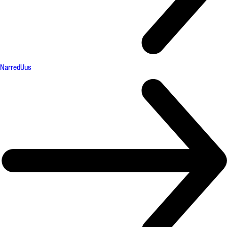
Narred
Uus