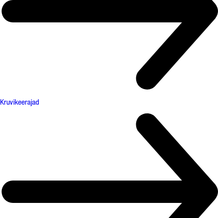
Kruvikeerajad