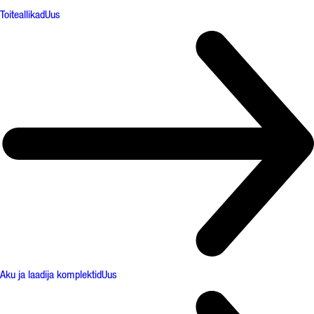
Toiteallikad
Uus
Aku ja laadija komplektid
Uus