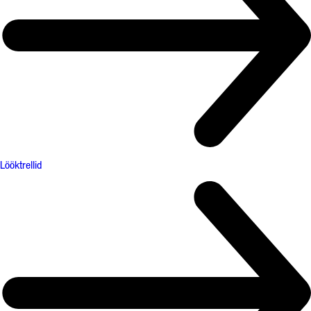
Lööktrellid