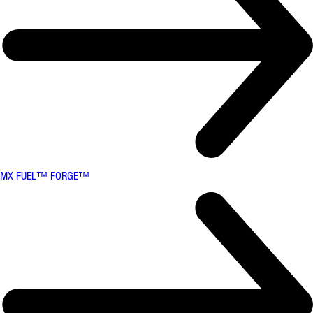
MX FUEL™ FORGE™