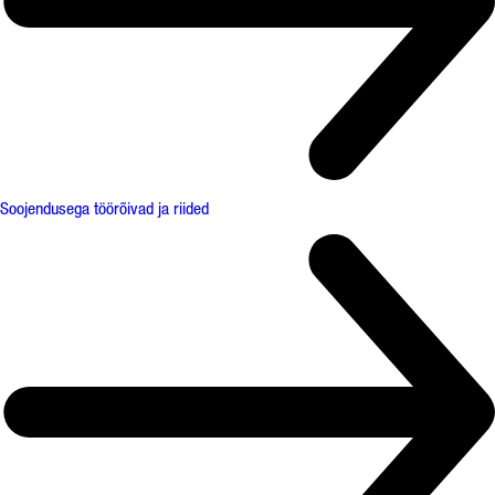
Soojendusega töörõivad ja riided