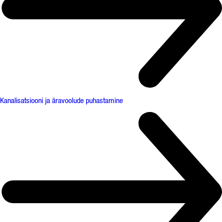
Kanalisatsiooni ja äravoolude puhastamine