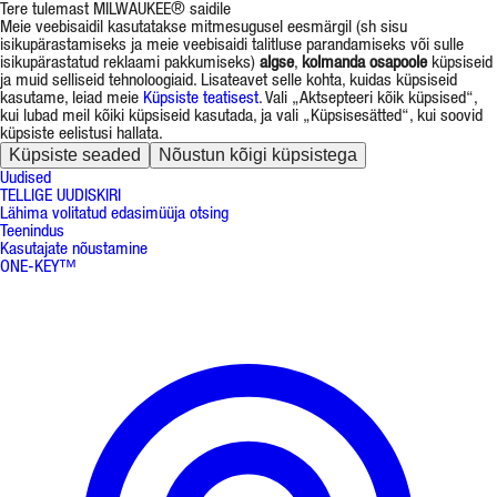
Tere tulemast MILWAUKEE® saidile
Meie veebisaidil kasutatakse mitmesugusel eesmärgil (sh sisu
isikupärastamiseks ja meie veebisaidi talitluse parandamiseks või sulle
isikupärastatud reklaami pakkumiseks)
algse
,
kolmanda osapoole
küpsiseid
ja muid selliseid tehnoloogiaid. Lisateavet selle kohta, kuidas küpsiseid
kasutame, leiad meie
Küpsiste teatisest
. Vali „Aktsepteeri kõik küpsised“,
kui lubad meil kõiki küpsiseid kasutada, ja vali „Küpsisesätted“, kui soovid
küpsiste eelistusi hallata.
Küpsiste seaded
Nõustun kõigi küpsistega
Uudised
TELLIGE UUDISKIRI
Lähima volitatud edasimüüja otsing
Teenindus
Kasutajate nõustamine
ONE-KEY™