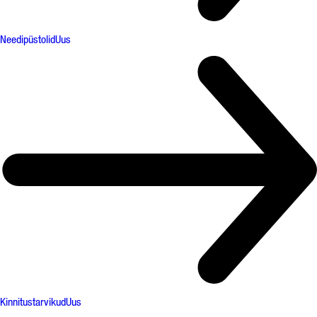
Needipüstolid
Uus
Kinnitustarvikud
Uus