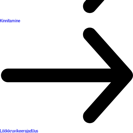
Kinnitamine
Löökkruvikeerajad
Uus