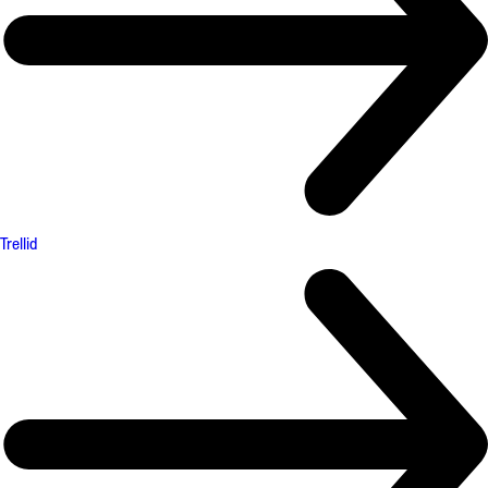
Trellid