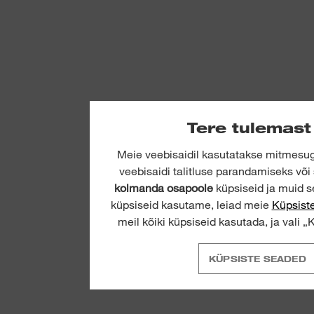
Tere tulemas
Meie veebisaidil kasutatakse mitmesug
veebisaidi talitluse parandamiseks või
kolmanda osapoole
küpsiseid ja muid se
küpsiseid kasutame, leiad meie
Küpsiste
meil kõiki küpsiseid kasutada, ja vali „
KÜPSISTE SEADED