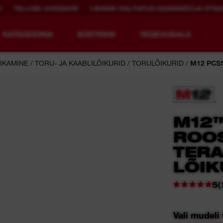
D
TELLIGE UUDISKIRI
LÄHIMA VOLITATUD EDASIMÜÜJA OTSI
KATEGOORIA
SÜSTEEM
TEGEVUSALA
ÕIKAMINE
TORU- JA KAABLILÕIKURID
TORULÕIKURID
M12 PCS
SEADMETE UUS
TAASLAETAV
M12
TASE.
TÖÖAEG.
ROO
TER
MX FUEL™ Overview
REDLITHIUM™ USB
LÕIK
MX FUEL™ FORGE™
(
5
Vali mudeli 
i