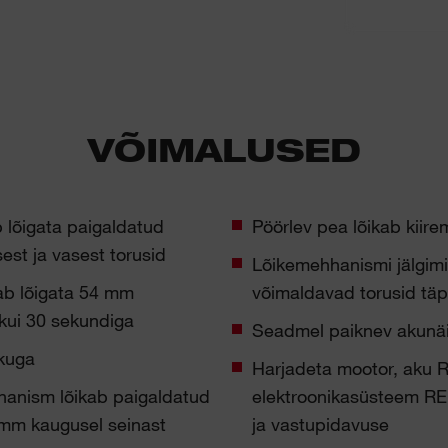
VÕIMALUSED
igata paigaldatud
Pöörlev pea lõikab kiire
est ja vasest torusid
Lõikemehhanismi jälgimi
ab lõigata 54 mm
võimaldavad torusid täps
kui 30 sekundiga
Seadmel paiknev akunäid
kuga
Harjadeta mootor, aku
anism lõikab paigaldatud
elektroonikasüsteem R
 mm kaugusel seinast
ja vastupidavuse