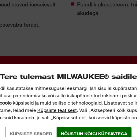
eadistuvad iseseisvalt
Paindlik akusüsteem: 
akudega
ostevaba terast,
Tere tulemast MILWAUKEE® saidile
dil kasutatakse mitmesugusel eesmärgil (sh sisu isikupärasta
litluse parandamiseks või sulle isikupärastatud reklaami pakk
poole
küpsiseid ja muid selliseid tehnoloogiaid. Lisateavet sell
tame, leiad meie
Küpsiste teatisest
. Vali „Aktsepteeri kõik küps
E AKUTORULÕIKUR PAIGALDA
siseid kasutada, ja vali „Küpsisesätted“, kui soovid küpsiste eel
STEVABAST TERASEST TORU
KÜPSISTE SEADED
NÕUSTUN KÕIGI KÜPSISTEGA