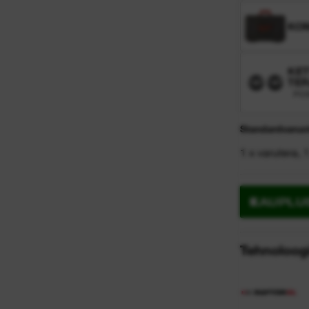
KO
KET
TER
PC
Standardvarus
1 x varutera, 
KAUPLU
Tehnoloog