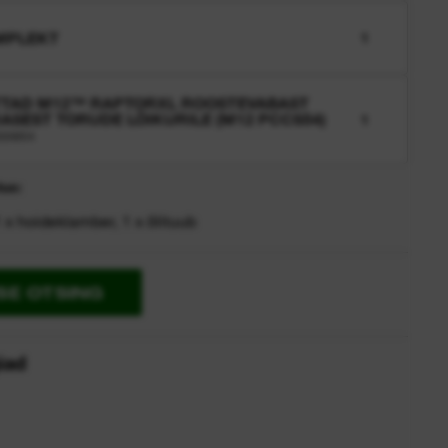
MPLEKT
1
TAD M12™ RAPTORXL ROOSTEVABAST
ASEST TORUDE LÕIKURILE (M12 PCCS54)
1
SSW54
tus:
1 x hoideklamber, 1 x õlituub
SE OTSING
iad