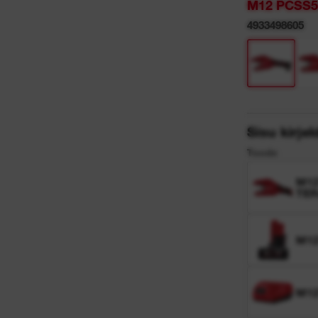
M12 PCSS5
4933498605
Sisu kirje
Toode
M1
TER
M12
M1