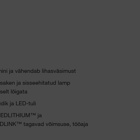
mini ja vähendab lihasväsimust
saken ja sisseehitatud lamp
elt lõigata
ik ja LED-tuli
 REDLITHIUM™ ja
EDLINK™ tagavad võimsuse, tööaja