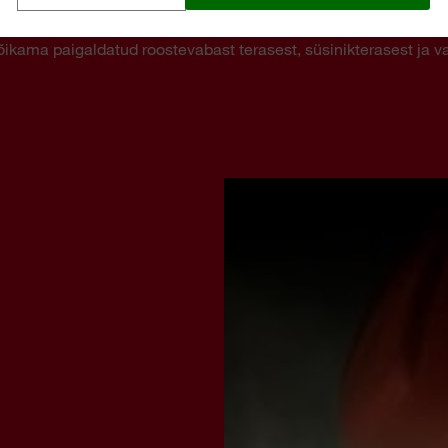
tulnukat M12™ RAPTORXL, mis lisandub juba tuttavale lõikuril
õikama paigaldatud roostevabast terasest, süsinikterasest ja va