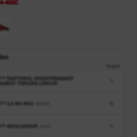
4-402C
ldus
Kogus
2™ RAPTORXL ROOSTEVABAST
1
ASEST TORUDE LÕIKUR
™ 4,0 AH AKU
2
M12 B4
2™ AKULAADUR
1
C12 C