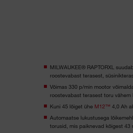
MILWAUKEE® RAPTORXL suudab lõ
roostevabast terasest, süsinikteras
Võimas 330 p/min mootor võimald
roostevabast terasest toru vähem 
Kuni 45 lõiget ühe
M12™
4,0 Ah a
Automaatse lukustusega lõikemehh
torusid, mis paiknevad kõigest 43