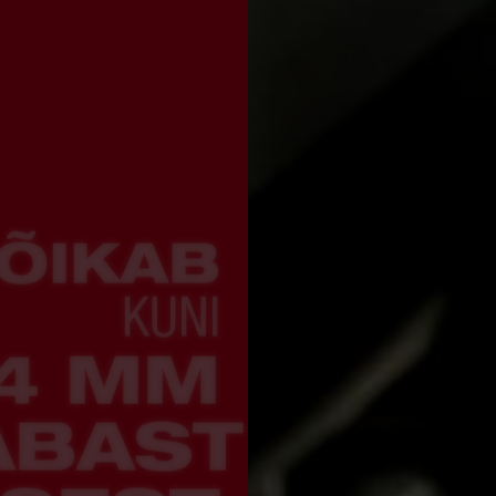
ÕIKAB
KUNI
4 MM
ABAST