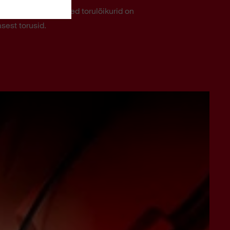
e M12™ RAPTOR. Need torulõikurid on
sest torusid.