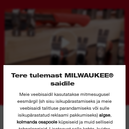
Tere tulemast MILWAUKEE®
Share
saidile
Meie veebisaidil kasutatakse mitmesugusel
eesmärgil (sh sisu isikupärastamiseks ja meie
veebisaidi talitluse parandamiseks või sulle
isikupärastatud reklaami pakkumiseks)
algse
,
kolmanda osapoole
küpsiseid ja muid selliseid
TEHNILISED ANDMED
tehnoloogiaid. Lisateavet selle kohta, kuidas